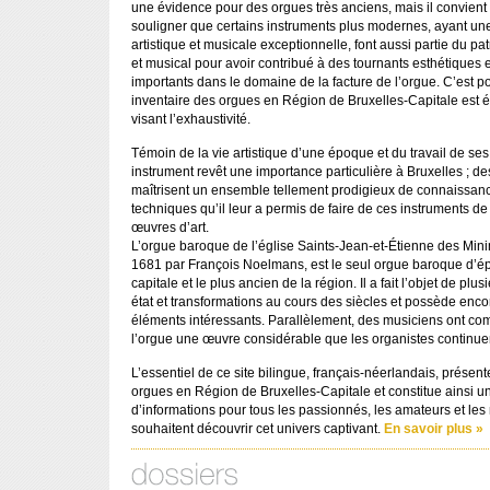
une évidence pour des orgues très anciens, mais il convient
souligner que certains instruments plus modernes, ayant un
artistique et musicale exceptionnelle, font aussi partie du pat
et musical pour avoir contribué à des tournants esthétiques 
importants dans le domaine de la facture de l’orgue. C’est p
inventaire des orgues en Région de Bruxelles-Capitale est év
visant l’exhaustivité.
Témoin de la vie artistique d’une époque et du travail de ses 
instrument revêt une importance particulière à Bruxelles ; de
maîtrisent un ensemble tellement prodigieux de connaissanc
techniques qu’il leur a permis de faire de ces instruments de
œuvres d’art.
L’orgue baroque de l’église Saints-Jean-et-Étienne des Mini
1681 par François Noelmans, est le seul orgue baroque d’é
capitale et le plus ancien de la région. Il a fait l’objet de plu
état et transformations au cours des siècles et possède en
éléments intéressants. Parallèlement, des musiciens ont c
l’orgue une œuvre considérable que les organistes continuent
L’essentiel de ce site bilingue, français-néerlandais, présent
orgues en Région de Bruxelles-Capitale et constitue ainsi 
d’informations pour tous les passionnés, les amateurs et les
souhaitent découvrir cet univers captivant.
En savoir plus »