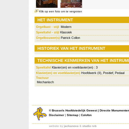
Klik op een foto om te vergroten
HET INSTRUMENT
Orgelkast - stijl
Modern
Speeltafel - stijl
Klassiek
Orgelbouwer(s)
Patrick Collon
HISTORIEK VAN HET INSTRUMENT
TECHNISCHE KENMERKEN VAN HET INSTRUM
Speeltafel
Klavier(en) en voetklavier(en) : 3
Klavier(en) en voetklavier(en)
Hoofdwerk (II), Positief, Pedaal
Tractuur
Mechanisch
©
Brussels Hoofdstedelijk Gewest
|
Directie Monumente
Disclaimer
|
Sitemap
|
Colofon
website by
jackanova
&
studio rvb