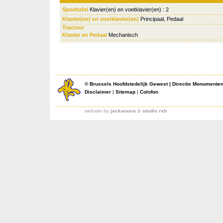
Speeltafel
Klavier(en) en voetklavier(en) : 2
Klavier(en) en voetklavier(en)
Principaal, Pedaal
Tractuur
Klavier en Pedaal
Mechanisch
©
Brussels Hoofdstedelijk Gewest
|
Directie Monumente
Disclaimer
|
Sitemap
|
Colofon
website by
jackanova
&
studio rvb