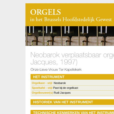
HET INSTRUMENT
Orgelkast - stijl
Neobarok
Speeltafel - stijl
Past bij de orgelkast
Orgelbouwer(s)
Rudi Jacques
HISTORIEK VAN HET INSTRUMENT
TECHNISCHE KENMERKEN VAN HET INSTRUM