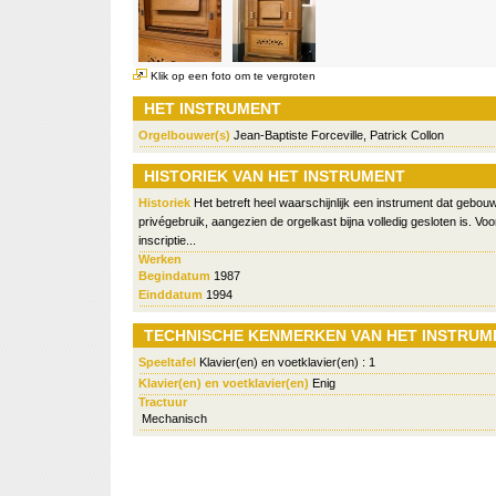
Klik op een foto om te vergroten
HET INSTRUMENT
Orgelbouwer(s)
Jean-Baptiste Forceville, Patrick Collon
HISTORIEK VAN HET INSTRUMENT
Historiek
Het betreft heel waarschijnlijk een instrument dat gebo
privégebruik, aangezien de orgelkast bijna volledig gesloten is. Vo
inscriptie...
Werken
Begindatum
1987
Einddatum
1994
TECHNISCHE KENMERKEN VAN HET INSTRUM
Speeltafel
Klavier(en) en voetklavier(en) : 1
Klavier(en) en voetklavier(en)
Enig
Tractuur
Mechanisch