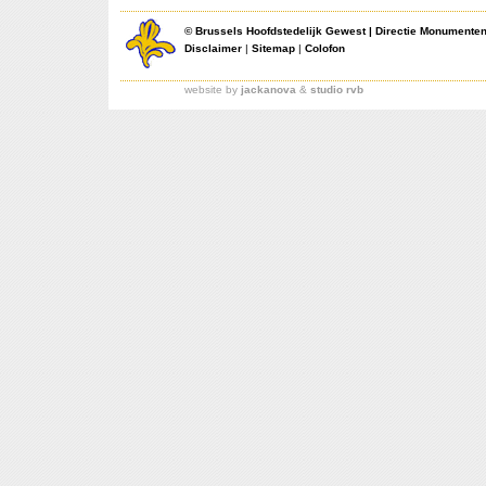
©
Brussels Hoofdstedelijk Gewest
|
Directie Monumente
Disclaimer
|
Sitemap
|
Colofon
website by
jackanova
&
studio rvb