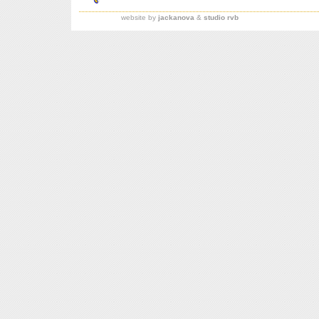
website by
jackanova
&
studio rvb