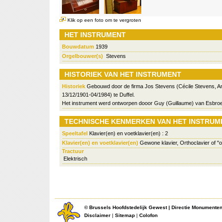
Klik op een foto om te vergroten
HET INSTRUMENT
Bouwdatum
1939
Orgelbouwer(s)
Stevens
HISTORIEK VAN HET INSTRUMENT
Historiek
Gebouwd door de firma Jos Stevens (Cécile Stevens, A
13/12/1901-04/1984) te Duffel.
Het instrument werd ontworpen dooor Guy (Guillaume) van Esbroe
TECHNISCHE KENMERKEN VAN HET INSTRUM
Speeltafel
Klavier(en) en voetklavier(en) : 2
Klavier(en) en voetklavier(en)
Gewone klavier, Orthoclavier of "
Tractuur
Elektrisch
©
Brussels Hoofdstedelijk Gewest
|
Directie Monumente
Disclaimer
|
Sitemap
|
Colofon