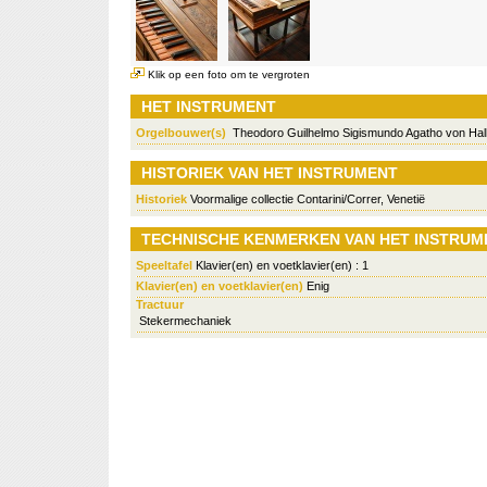
Klik op een foto om te vergroten
HET INSTRUMENT
Orgelbouwer(s)
Theodoro Guilhelmo Sigismundo Agatho von Hall
HISTORIEK VAN HET INSTRUMENT
Historiek
Voormalige collectie Contarini/Correr, Venetië
TECHNISCHE KENMERKEN VAN HET INSTRUM
Speeltafel
Klavier(en) en voetklavier(en) : 1
Klavier(en) en voetklavier(en)
Enig
Tractuur
Stekermechaniek