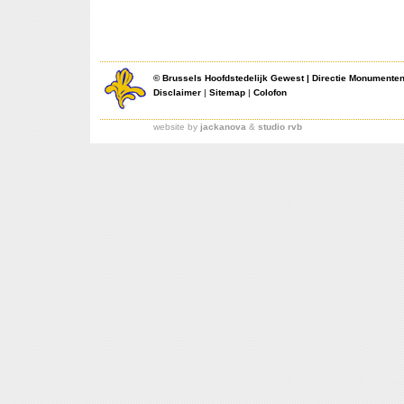
©
Brussels Hoofdstedelijk Gewest
|
Directie Monumente
Disclaimer
|
Sitemap
|
Colofon
website by
jackanova
&
studio rvb