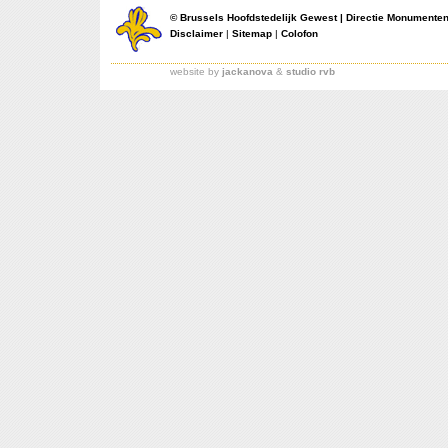
©
Brussels Hoofdstedelijk Gewest
|
Directie Monumente
Disclaimer
|
Sitemap
|
Colofon
website by
jackanova
&
studio rvb