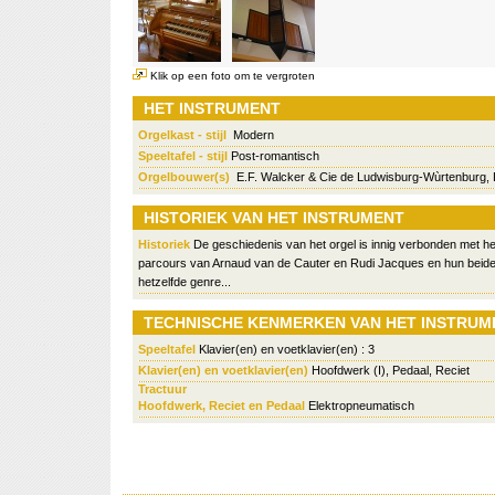
Klik op een foto om te vergroten
HET INSTRUMENT
Orgelkast - stijl
Modern
Speeltafel - stijl
Post-romantisch
Orgelbouwer(s)
E.F. Walcker & Cie de Ludwisburg-Wùrtenburg, 
HISTORIEK VAN HET INSTRUMENT
Historiek
De geschiedenis van het orgel is innig verbonden met het
parcours van Arnaud van de Cauter en Rudi Jacques en hun beide
hetzelfde genre...
TECHNISCHE KENMERKEN VAN HET INSTRUM
Speeltafel
Klavier(en) en voetklavier(en) : 3
Klavier(en) en voetklavier(en)
Hoofdwerk (I), Pedaal, Reciet
Tractuur
Hoofdwerk, Reciet en Pedaal
Elektropneumatisch