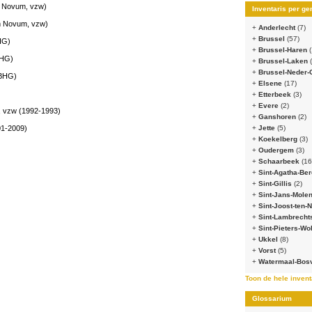
 Novum, vzw)
Inventaris per g
m Novum, vzw)
+
Anderlecht
(7)
+
Brussel
(57)
HG)
+
Brussel-Haren
(
BHG)
+
Brussel-Laken
+
Brussel-Neder
MBHG)
+
Elsene
(17)
+
Etterbeek
(3)
+
Evere
(2)
, vzw (1992-1993)
+
Ganshoren
(2)
1-2009)
+
Jette
(5)
+
Koekelberg
(3)
+
Oudergem
(3)
+
Schaarbeek
(16
+
Sint-Agatha-B
+
Sint-Gillis
(2)
+
Sint-Jans-Mol
+
Sint-Joost-ten
+
Sint-Lambrech
+
Sint-Pieters-W
+
Ukkel
(8)
+
Vorst
(5)
+
Watermaal-Bos
Toon de hele invent
Glossarium