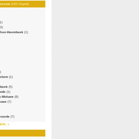
emeente
(165 Orgels)
1)
(3)
-Over-Heembeek
(1)
)
erchem
(1)
enbeek
(5)
-Node
(1)
ts-Woluwe
(9)
oluwe
(7)
voorde
(7)
aris »