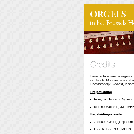
De inventaris van de orgels i
de directie Monumenten en La
Hoofdstedelijk Gewest, in s
Projectleiding
François Houtart (Organu
Martine Maillard (DML, MB
Begeleidingscomité
Jacques Giroul, (Organum
Ludo Gobin (DML, MBHG)