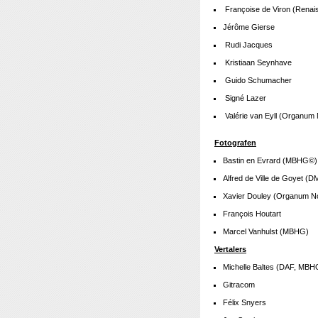
Françoise de Viron (Renai
Jérôme Gierse
Rudi Jacques
Kristiaan Seynhave
Guido Schumacher
Signé Lazer
Valérie van Eyll (Organum
Fotografen
Bastin en Evrard (MBHG©)
Alfred de Ville de Goyet 
Xavier Douley (Organum N
François Houtart
Marcel Vanhulst (MBHG)
Vertalers
Michelle Baltes (DAF, MBH
Gitracom
Félix Snyers