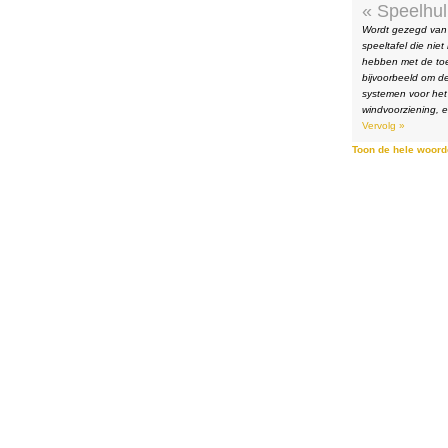
« Speelhul
Wordt gezegd van
speeltafel die nie
hebben met de toet
bijvoorbeeld om d
systemen voor het 
windvoorziening, el
Vervolg »
Toon de hele woorde