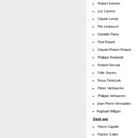
Robert Kohnen
Luc Lannoo
Claude Lemal
Pim Limbosch
Danielle Piana
Paul Raspé
Claude-Robert Roland
Philippe Roelandt
Roland Servais
Félix Snyers
Rosa Tomiczek
Pieter Vanhaecke
Philippe Verkaeren
Jean-Pierre Vermaelen
Raphaël Wiltgen
Dank aan
Pierre Capelle
Patrick Collon