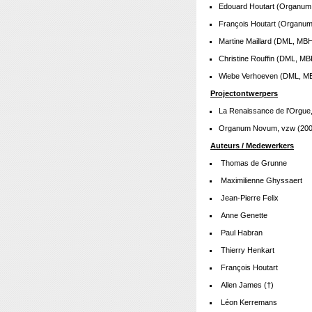
Edouard Houtart (Organum
François Houtart (Organu
Martine Maillard (DML, MB
Christine Rouffin (DML, M
Wiebe Verhoeven (DML, 
Projectontwerpers
La Renaissance de l’Orgue
Organum Novum, vzw (200
Auteurs / Medewerkers
Thomas de Grunne
Maximilienne Ghyssaert
Jean-Pierre Felix
Anne Genette
Paul Habran
Thierry Henkart
François Houtart
Allen James (†)
Léon Kerremans