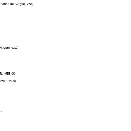
ssance de l’Orgue, vzw)
 Novum, vzw)
(DML, MBHG)
ovum, vzw)
G)